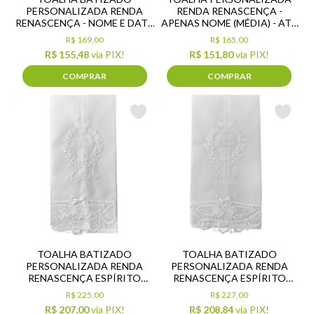
PERSONALIZADA RENDA
RENDA RENASCENÇA -
RENASCENÇA - NOME E DATA
APENAS NOME (MÉDIA) - ATÉ
(MÉDIA)
2 NOMES NA MESMA LINHA
R$ 169,00
R$ 165,00
R$ 155,48
via PIX!
R$ 151,80
via PIX!
COMPRAR
COMPRAR
TOALHA BATIZADO
TOALHA BATIZADO
PERSONALIZADA RENDA
PERSONALIZADA RENDA
RENASCENÇA ESPÍRITO
RENASCENÇA ESPÍRITO
SANTO - NOME (GRANDE)
SANTO - NOME E DATA
R$ 225,00
R$ 227,00
(GRANDE)
R$ 207,00
via PIX!
R$ 208,84
via PIX!