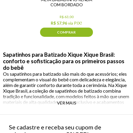
COM BORDADO
R$ 63,00
R$ 57,96
via PIX!
COMPRAR
Sapatinhos para Batizado Xique Xique Brasil:
conforto e sofisticação para os primeiros passos
do bebê
Os sapatinhos para batizado são mais do que acessórios; eles
complementam o visual do bebê com delicadeza e elegância,
além de garantir conforto durante toda a cerimônia. Na Xique
Xique Brasil, a coleção de sapatinhos de batizado combina
tradição e funcionalidade, com modelos feitos à mão que unem
materiais de alta qualidade, design exclusivo e acabamentos
VER MAIS
impecáveis.
Sapatinhos para batizado: beleza artesanal e
conforto em cada detalhe
Se cadastre e receba seu cupom de
Criados com tecidos macios, couro moldado à mão ou rendas